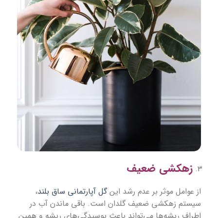
زهکشی ضعیف
از عوامل موثر بر عدم رشد این
گل آپارتمانی ساق بلند
،
سیستم زهکشی ضعیف گلدان است. باقی ماندن آب در
اطراف ریشه‌ها می‌تواند باعث پوسیدگی‌های ریشه و همین