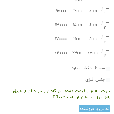
گلدان
سایز
95000
12cm
12cm
1
سایز
130000
15cm
16cm
2
سایز
170000
19cm
19cm
3
سایز
230000
23cm
23cm
4
سوراخ زهکش: ندارد
جنس: فلزی
جهت اطلاع از قیمت عمده این گلدان و خرید آن از طریق
راه‌های زیر با ما در ارتباط باشید👇🏻
تماس با فروشنده