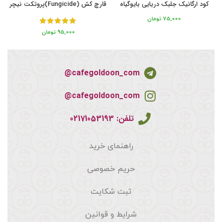
کود ارگانیک جلبک دریایی بایوگیاه
قارچ کش (Fungicide)پروتکت نیچر
75,000
تومان
95,000
تومان
cafegoldoon_com@
cafegoldoon_com@
تلفن: 02171053193
راهنمای خرید
حریم خصوصی
ثبت شکایت
شرایط و قوانین