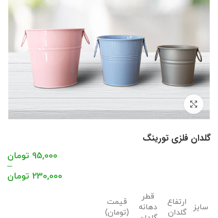
بزرگنمایی تصویر
گلدان فلزی تورینگ
95,000
تومان
–
230,000
تومان
قطر
ارتفاع
قیمت
سایز
دهانه
گلدان
(تومان)