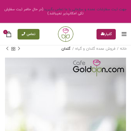
جهت ثبت سفارشات عمده و سازمانی با ما تماس بگیرید
.(در حال حاضر ثبت سفارش
تکی امکانپذیر نمیباشد.)
0
گلیار🚑
تماس
خانه
فروش عمده گلدان و گیاه
گلدان