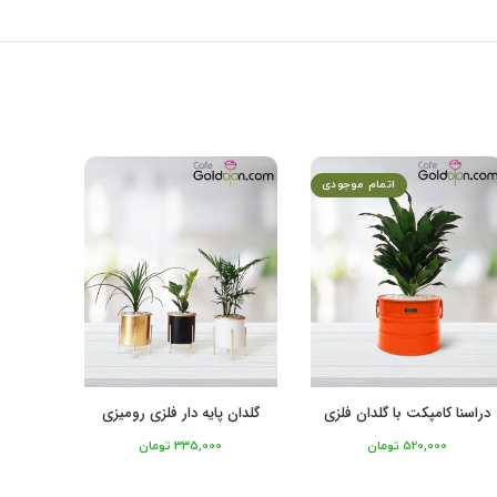
اتمام موجودی
دراسنا کامپکت با گلدان فلزی
لیندا ب
گلدان پایه دار فلزی رومیزی
520,000
تومان
335,000
تومان