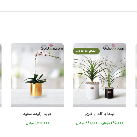
اتمام موجودی
لیندا با گلدان فلزی
خرید ارکیده سفید
295,000
تومان
–
690,000
تومان
1,600,000
تومان