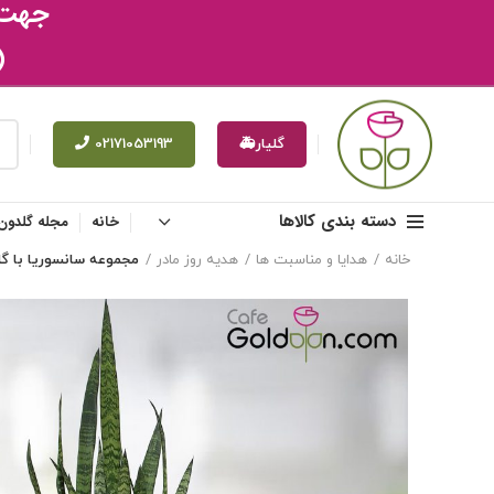
جهت ث
(
گلیار🚑
02171053193
دسته بندی کالاها
خانه
مجله گلدون
خانه
هدایا و مناسبت ها
هدیه روز مادر
مجموعه سانسوریا با گل