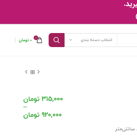
رید
.
0
0
تومان
انتخاب دسته بندی
315,000
تومان
–
920,000
تومان