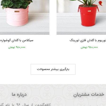
توریوم با گلدان فلزی تورینگ
سیکلامن با گلدان گوشواره
980,000
تومان
980,000
تومان
بارگیری بیشتر محصولات
خدمات مشتریان
درباره ما
کافه‌گلدون از سال 96 ب