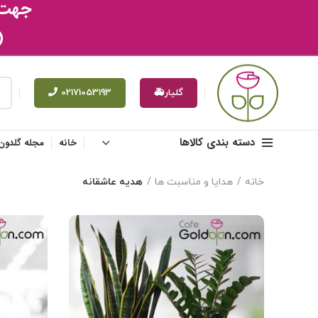
جهت ث
(
گلیار🚑
02171053193
دسته بندی کالاها
خانه
مجله گلدون
خانه
هدایا و مناسبت ها
هدیه عاشقانه