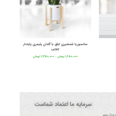
سانسوریا شمشیری ابلق با گلدان پلیمری پایه‌دار
چوبی
1,650,000
تومان
–
2,350,000
تومان
سرمایه ما اعتماد شماست
ا نام گلدوناریوم