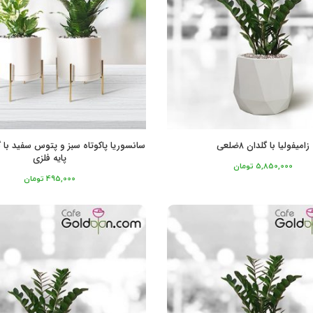
زامیفولیا با گلدان ۸ضلعی
سانسوریا پاکوتاه سبز و پتوس سفید با گ
پایه فلزی
5,850,000
تومان
495,000
تومان