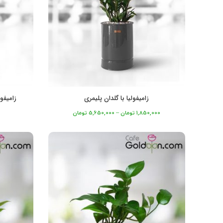
زامیفولیا با گلدان پلیمری
زامیفو
1,850,000
تومان
–
5,650,000
تومان