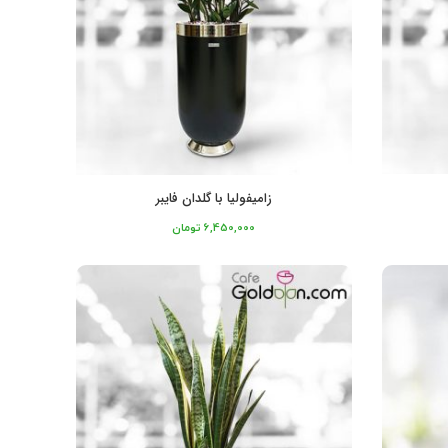
زامیفولیا با گلدان فایبر
6,450,000
تومان