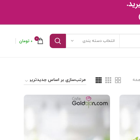
رید
.
0
0
تومان
انتخاب دسته بندی
مه