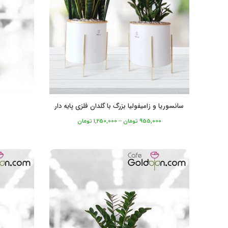
سانسوریا و زامیفولیا بزرگ با گلدان فلزی پایه ‌دار
955,000
تومان
–
1,250,000
تومان