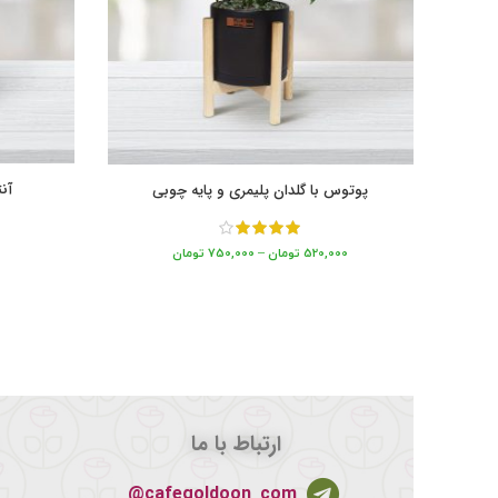
آن
پوتوس با گلدان پلیمری و پایه چوبی
520,000
تومان
–
750,000
تومان
ارتباط با ما
cafegoldoon_com@