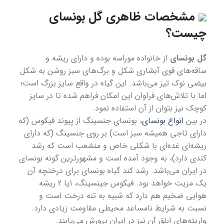
مشخصات ظاهری
گل بونسای
چیست؟
گل بونسای
از خانواده موراسه بوده و دارای ریشه و
ساقه‌های قوی آبشاری شکل و برگ‌های سبز روشن به شکل
بیضی نوک تیز می‌باشد. این گیاه در واقع سایز بزرگ است؛
اما با تلاش‌های فراوان این امکان فراهم شده تا در سایز
کوچک نیز بتوان از آن استفاده نمود.
در بین
انواع بونسای
، بونسای جنسینگ از پیوند فیکوس (که
دارای تاجی همیشه سبز است) بر روی جنسینگ (که دارای
ریشه‌ای غده‌ای با شکلی خاص و منشعب است که رشد
کندی دارد)، به وجود آمده است و مشهورترین گونه بونسای
در ایران می‌باشد. رشد کند
گیاه بونسای
برای درختچه آن
یک مزیت خواهد بود. فیکوس جینسینگ، 1یا 2 ریشه
هوایی ضخیم هم دارد که شبیه به تنه درخت است و
نسبت به شرایط نامساعد محیطی مقاومت زیادی دارد.
واریته‌های ابلق آن نیز در ایران پرورش می‌یابند.