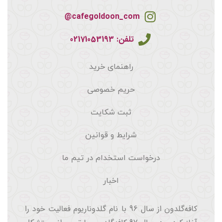
cafegoldoon_com@
تلفن: 02171053193
راهنمای خرید
حریم خصوصی
ثبت شکایت
شرایط و قوانین
درخواست استخدام در تیم ما
اخبار
کافه‌گلدون از سال 96 با نام گلدوناریوم فعالیت خود را