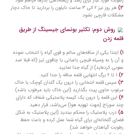
رطوبت مورد نیاز برای رشد و ریشه‌دهی بذرها فراهم شود.
3)
هر روز نیز 2 الی 3 ساعت نایلون را بردارید تا خاک دچار
مشکلات قارچی نشود.
روش دوم: تکثیر بونسای جیسینگ از طریق
قلمه زدن
1)
ابتدا یکی از ساقه‌های سالم و قوی گیاه را انتخاب نموده
و آن را به وسیله قیچی باغبانی یا چاقوی تیز (که قبلا ضد
عفونی کرده‌اید) از گیاه جدا نمایید.
2)
1 تا 2 برگِ انتهاییِ قلمه ساقه را جدا کنید.
3)
سپس قلمه انتخابی را درون یک گلدان کوچک با خاک
مرغوب حاوی پیت بگذارید (این خاک باید مرطوب باشد).
4)
این قلمه را درون یک کیسه پلاستیکی شفاف که دارای
چند سوراخ (جهت تهویه هوا) می‌باشد، قرار دهید.
5)
درب پلاستیک را محکم ببندید (این پلاستیک به شکل
فضای گلخانه‌ای برای گیاه شما عمل کرده و باعث حفظ
رطوبت گیاهتان خواهد شد).